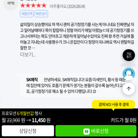
이*리
아주좋아요
(2026.08.04)
제품만족
빠른설치
삶의질이 상승했어요 하 역시 괜히 공기청정기를 사는게 아니네요 진짜맨날 자
고 일어날때마다 목이 칼칼하니 정말 머리가 매일 아팠늕ㄷ데 공기청정기를 쓰
고나서부터는 목도 안아프고 개운하게 일어날수있어요 진짜 왕 추천 거실에 틀
어놓고 지내는데 사용평수가 크니 온집안이 다 청정이 되나봐요 역시 렌탈하길
잘한 것 …
더보기..
가입
후기
36
최적의
SK매직
안녕하세요. SK매직입니다! 요즘 미세먼지, 황사 등 때문
에 집안에 있어도 호흡기 문제가 생기는 분들이 갈수록 늘어난다고 하
죠, 공기청정기로 해소 될 수 있어 다행입니다 :D
결제 NO! 사용 후 결제
프로모션
6개월반값
행사
월
22,900
원 →
11,450
원
카드가 월
0
원
상담신청
바로신청