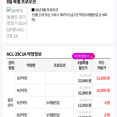
8월 특별 프로모션
■ 26년 8월 프로모션
-단품 신규 또는 크로스 패키지 5,6,7년 약정 6개월반값 (1~6회
차)
ACL-25C1A 약정정보
기간한정특가
관리
8월특별
카드
약정명
프로모션
방법
할인가
적용가
36,590 원
3년약정
11,900 원
33,900 원
35,590 원
4년약정
10,900 원
32,900 원
셀프
25,900 원
5년약정
6개월반값
0 원
관리
12,950 원
23,900 원
6년약정
6개월반값
0 원