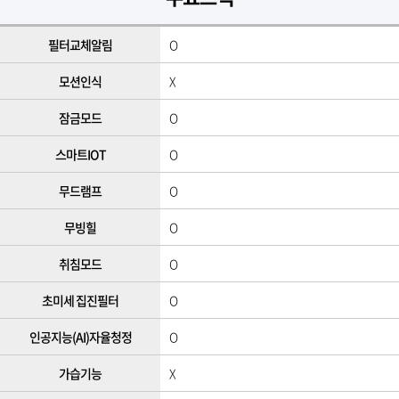
필터교체알림
O
모션인식
X
잠금모드
O
스마트IOT
O
무드램프
O
무빙힐
O
취침모드
O
초미세 집진필터
O
인공지능(AI)자율청정
O
가습기능
X