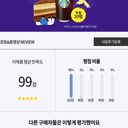
포토&동영상 REVIEW
사용후기등록
평점 비율
이제품 평균 만족도
98%
1%
0%
0%
0%
99
점
★★★★★
100점
80점
60점
40점
20점
다른 구매자들은 이렇게 평가했어요