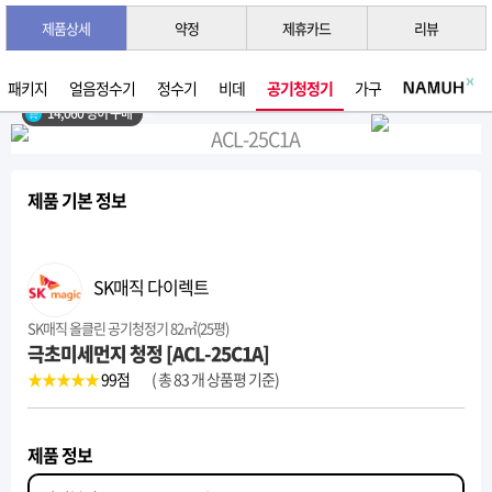
제품상세
약정
제휴카드
리뷰
3초 간편 견적 받기 →
2026년 07월 생산
패키지
얼음정수기
정수기
비데
공기청정기
가구
14,060 명이 구매
제품 기본 정보
SK매직 다이렉트
SK매직 올클린 공기청정기 82㎡(25평)
극초미세먼지 청정 [ACL-25C1A]
★★★★★
99
점
( 총 83 개 상품평 기준)
제품 정보