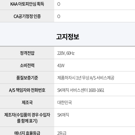
KAA 아토피안심 획득
O
CA공기청정 인증
O
고지정보
정격전압
220V, 60Hz
소비전력
41W
품질보증기준
제품하자시 1년 무상 A/S 서비스제공
A/S 책임자와 전화번호
SK매직 서비스센터 1600-1661
제조국
대한민국
제조자(수입품의 경우 수입자
SK매직
를 함께 표기)
에너지 효율등급
2등급