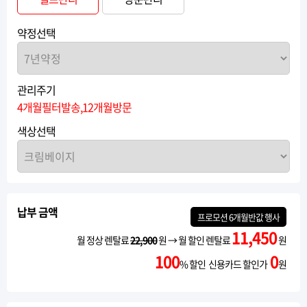
약정선택
관리주기
4개월필터발송,12개월방문
색상선택
납부 금액
프로모션
6개월반값
행사
11,450
월 정상 렌탈료
22,900
원 → 월 할인 렌탈료
원
100
0
% 할인 신용카드 할인가
원