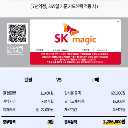
(
7년약정
, 365일 기준 카드혜택 적용 시 )
렌탈
VS
구매
월 렌탈료
11,450
원
일시불 금액
699,000원
계약기간
X
84
개월
필터 교체 비용
18,900원
제휴카드
월 - 22,000원
계약기간
X
84
개월
0
원
2,286,600
원
총부담액
총부담액