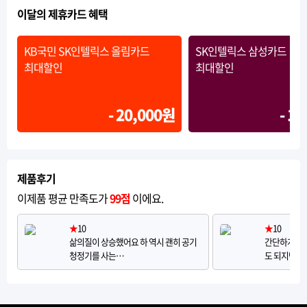
이달의 제휴카드 혜택
KB국민 SK인텔릭스 올림카드
SK인텔릭스 삼성카드
최대할인
최대할인
- 20,000원
- 1
제품후기
이제품 평균 만족도가
99점
이에요.
★
10
★
10
삶의질이 상승했어요 하 역시 괜히 공기
간단하게 청
청정기를 사는…
도 되지만 좀