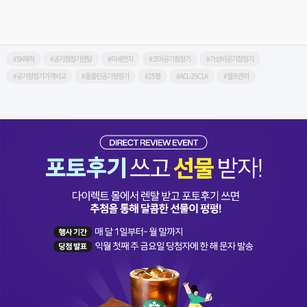
#SK매직
#공기청정기렌탈
#미세먼지
#코어공기청정기
#가성비공기청정기
#공기청정기가격비교
#올클린공기청정기
#25평
#ACL-25C1A
#셀프관리