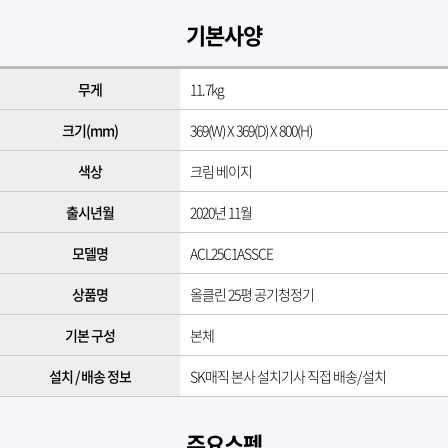
기본사양
무게
11.7kg
크기(mm)
369(W) X 369(D) X 800(H)
색상
크림 베이지
출시년월
2020년 11월
모델명
ACL25C1ASSCE
상품명
올클린 25평 공기청정기
기본 구성
본체
설치 / 배송 정보
SK매직 본사 설치기사 직접 배송/설치
주요스펙