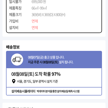
일시불가
699,000 원
제품특징
66㎡~99㎡
제품크기
369(W) X 369(D) X 800(H)
가입비
면제
설치비
면제
배송정보
08월07일(금) 출고 상품 입니다.
지금 주문 시 08월08일(토)
설치 됩니다.
08월08일(토) 도착 확률
97%
서울, 경기도, 일부 광역시 설치 기준
설치배송시뮬레이터
빅데이터 분석을 통한 설치 배송일 예측 시스템