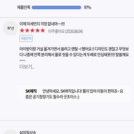
제품만족
97%
이제 미세먼지 걱정 없네여~~!!!!
최*선
아주좋아요
(2026.08.04)
제품만족
아이방이랑 거실 옮겨가면서 쓸려고 렌탈 ~! 했어요 !! 디자인도 괜찮고 무엇보
다 나중에 안쪽 분리해서 물로 씻을 수 있다는게 두배로 안심돼욧!!!!! 잘쓸께요
~~~
더보기..
SK매직
안녕하세요. SK매직입니다! 휠이 있어 이동이 편하죠~ 요
즘은 공기청정기도 필수라 굿초이스 :)
삶의질상승